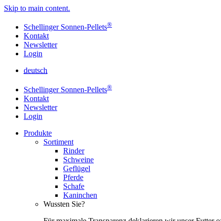
Skip to main content.
®
Schellinger Sonnen-Pellets
Kontakt
Newsletter
Login
deutsch
®
Schellinger Sonnen-Pellets
Kontakt
Newsletter
Login
Produkte
Sortiment
Rinder
Schweine
Geflügel
Pferde
Schafe
Kaninchen
Wussten Sie?
Für maximale Transparenz deklarieren wir unser Futter o