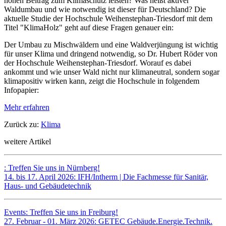
hohen Beitrag zum Klimaschutz leisten? Was heißt aktiver
Waldumbau und wie notwendig ist dieser für Deutschland? Die
aktuelle Studie der Hochschule Weihenstephan-Triesdorf mit dem
Titel "KlimaHolz" geht auf diese Fragen genauer ein:
Der Umbau zu Mischwäldern und eine Waldverjüngung ist wichtig
für unser Klima und dringend notwendig, so Dr. Hubert Röder von
der Hochschule Weihenstephan-Triesdorf. Worauf es dabei
ankommt und wie unser Wald nicht nur klimaneutral, sondern sogar
klimapositiv wirken kann, zeigt die Hochschule in folgendem
Infopapier:
Mehr erfahren
Zurück zu:
Klima
weitere Artikel
: Treffen Sie uns in Nürnberg!
14. bis 17. April 2026: IFH/Intherm | Die Fachmesse für Sanitär,
Haus- und Gebäudetechnik
Events: Treffen Sie uns in Freiburg!
27. Februar - 01. März 2026: GETEC Gebäude.Energie.Technik.