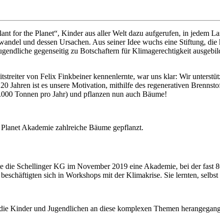
Plant for the Planet“, Kinder aus aller Welt dazu aufgerufen, in jedem
awandel und dessen Ursachen. Aus seiner Idee wuchs eine Stiftung, die 
endliche gegenseitig zu Botschaftern für Klimagerechtigkeit ausgebild
eiter von Felix Finkbeiner kennenlernte, war uns klar: Wir unterstütz
20 Jahren ist es unsere Motivation, mithilfe des regenerativen Brennst
.000 Tonnen pro Jahr) und pflanzen nun auch Bäume!
e Planet Akademie zahlreiche Bäume gepflanzt.
e die Schellinger KG im November 2019 eine Akademie, bei der fast 8
eschäftigten sich in Workshops mit der Klimakrise. Sie lernten, selbs
r die Kinder und Jugendlichen an diese komplexen Themen herangegang