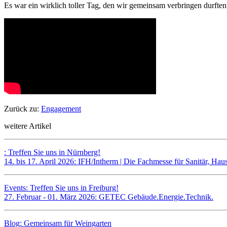
Es war ein wirklich toller Tag, den wir gemeinsam verbringen durften
Zurück zu:
Engagement
weitere Artikel
: Treffen Sie uns in Nürnberg!
14. bis 17. April 2026: IFH/Intherm | Die Fachmesse für Sanitär, Ha
Events: Treffen Sie uns in Freiburg!
27. Februar - 01. März 2026: GETEC Gebäude.Energie.Technik.
Blog: Gemeinsam für Weingarten