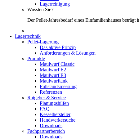
Lagerreinigung
Wussten Sie?
Der Pellet-Jahresbedarf eines Einfamilienhauses beträgt
Lagertechnik
Pellet-Lagerung
Das aktive Prinzip
Anforderungen & Lösungen
Produkte
Maulwurf Classic
Maulwurf E2
Maulwurf E3
Maulwurftank
Füllstandsmessung
Referenzen
Ratgeber & Service
Planungshilfen
FAQ
Kesselhersteller
Handwerkersuche
Downloads
Fachpartnerbereich
Downloads